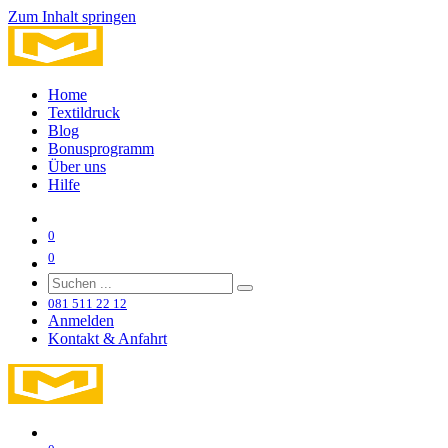
Zum Inhalt springen
Home
Textildruck
Blog
Bonusprogramm
Über uns
Hilfe
0
0
081 511 22 12
Anmelden
Kontakt & Anfahrt